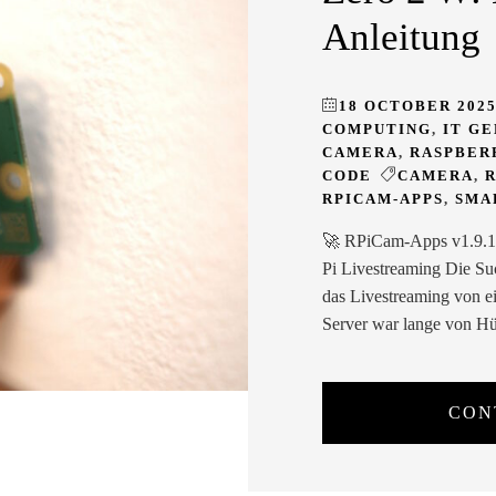
Anleitung
18 OCTOBER 202
COMPUTING
,
IT G
CAMERA
,
RASPBER
CODE
CAMERA
,
RPICAM-APPS
,
SMA
🚀 RPiCam-Apps v1.9.1: 
Pi Livestreaming Die Suc
das Livestreaming von e
Server war lange von Hü
CON