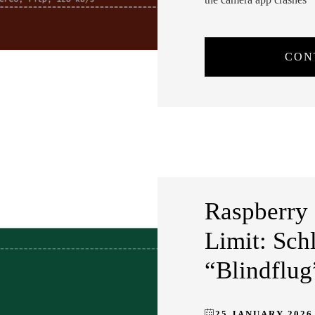
CON
Raspberry 
Limit: Sch
“Blindflug
25 JANUARY 2026