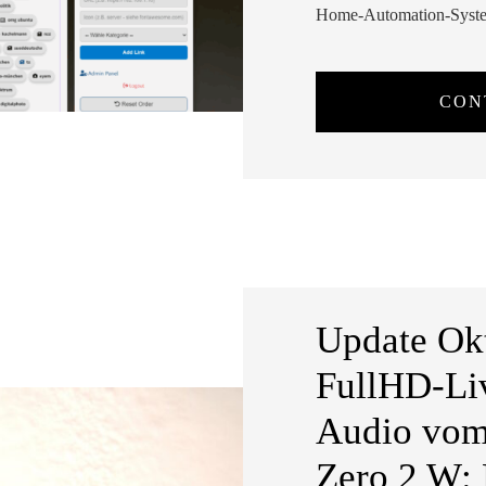
Home-Automation-System
CON
Update Ok
FullHD-Li
Audio vom
Zero 2 W: