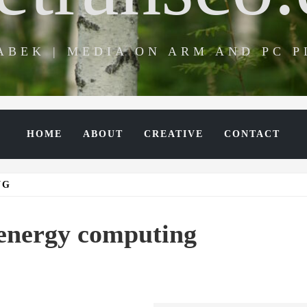
ABEK | MEDIA ON ARM AND PC 
HOME
ABOUT
CREATIVE
CONTACT
NG
 energy computing