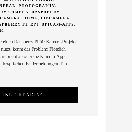
ENERAL
,
PHOTOGRAPHY
,
RRY CAMERA
,
RASPBERRY
CAMERA
,
HOME
,
LIBCAMERA
,
SPBERRY PI
,
RPI
,
RPICAM-APPS
,
NG
er einen Raspberry Pi für Kamera-Projekte
utzt, kennt das Problem: Plötzlich
ream bricht ab oder die Kamera-App
it kryptischen Fehlermeldungen. Ein
TINUE READING