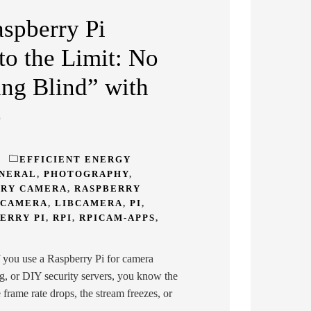
spberry Pi
to the Limit: No
ng Blind” with
p
EFFICIENT ENERGY
ENERAL
,
PHOTOGRAPHY
,
RRY CAMERA
,
RASPBERRY
CAMERA
,
LIBCAMERA
,
PI
,
ERRY PI
,
RPI
,
RPICAM-APPS
,
f you use a Raspberry Pi for camera
, or DIY security servers, you know the
 frame rate drops, the stream freezes, or