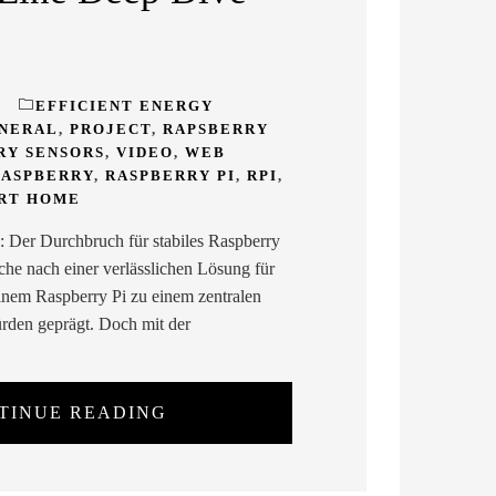
5
EFFICIENT ENERGY
ENERAL
,
PROJECT
,
RAPSBERRY
RY SENSORS
,
VIDEO
,
WEB
RASPBERRY
,
RASPBERRY PI
,
RPI
,
RT HOME
Der Durchbruch für stabiles Raspberry
he nach einer verlässlichen Lösung für
inem Raspberry Pi zu einem zentralen
rden geprägt. Doch mit der
TINUE READING