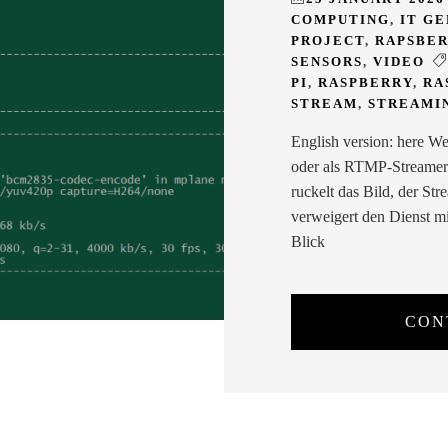
COMPUTING
,
IT G
PROJECT
,
RAPSBE
SENSORS
,
VIDEO
PI
,
RASPBERRY
,
RA
STREAM
,
STREAMI
English version: here W
oder als RTMP-Streamer n
ruckelt das Bild, der St
verweigert den Dienst m
Blick
CON