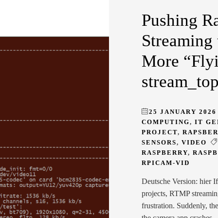
Pushing Ra
Streaming 
More “Flyi
stream_to
25 JANUARY 2026
COMPUTING
,
IT G
PROJECT
,
RAPSBE
SENSORS
,
VIDEO
RASPBERRY
,
RASPB
RPICAM-VID
Deutsche Version: hier I
projects, RTMP streaming
frustration. Suddenly, the
the camera app crashes