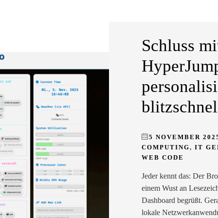
Schluss mi
HyperJump
personalis
blitzschnel
5 NOVEMBER 202
COMPUTING
,
IT G
WEB CODE
Jeder kennt das: Der Br
einem Wust an Lesezeich
Dashboard begrüßt. Gera
lokale Netzwerkanwendun