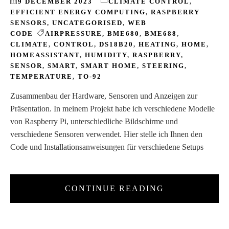
9 DECEMBER 2023
CLIMATE CONTROL
,
EFFICIENT ENERGY COMPUTING
,
RASPBERRY
SENSORS
,
UNCATEGORISED
,
WEB
CODE
AIRPRESSURE
,
BME680
,
BME688
,
CLIMATE
,
CONTROL
,
DS18B20
,
HEATING
,
HOME
,
HOMEASSISTANT
,
HUMIDITY
,
RASPBERRY
,
SENSOR
,
SMART
,
SMART HOME
,
STEERING
,
TEMPERATURE
,
TO-92
Zusammenbau der Hardware, Sensoren und Anzeigen zur
Präsentation. In meinem Projekt habe ich verschiedene Modelle
von Raspberry Pi, unterschiedliche Bildschirme und
verschiedene Sensoren verwendet. Hier stelle ich Ihnen den
Code und Installationsanweisungen für verschiedene Setups
CONTINUE READING