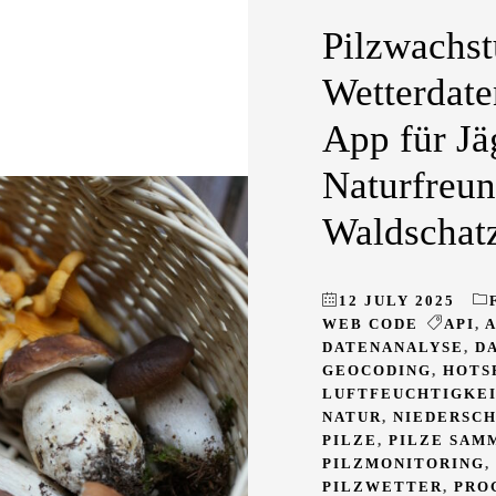
Pilzwachs
Wetterdate
App für Jä
Naturfreun
Waldschatz
12 JULY 2025
WEB CODE
API
,
DATENANALYSE
,
D
GEOCODING
,
HOTS
LUFTFEUCHTIGKE
NATUR
,
NIEDERSC
PILZE
,
PILZE SAM
PILZMONITORING
,
PILZWETTER
,
PRO