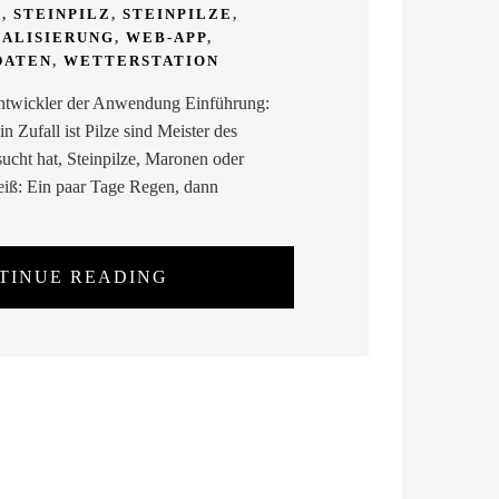
E
,
STEINPILZ
,
STEINPILZE
,
UALISIERUNG
,
WEB-APP
,
DATEN
,
WETTERSTATION
twickler der Anwendung Einführung:
Zufall ist Pilze sind Meister des
ucht hat, Steinpilze, Maronen oder
weiß: Ein paar Tage Regen, dann
TINUE READING