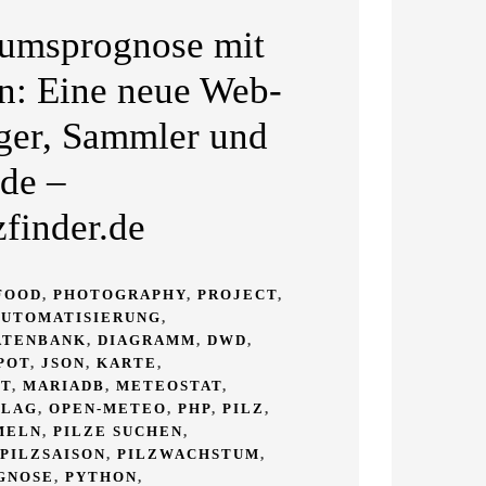
tumsprognose mit
n: Eine neue Web-
ger, Sammler und
de –
finder.de
FOOD
,
PHOTOGRAPHY
,
PROJECT
,
AUTOMATISIERUNG
,
ATENBANK
,
DIAGRAMM
,
DWD
,
POT
,
JSON
,
KARTE
,
IT
,
MARIADB
,
METEOSTAT
,
HLAG
,
OPEN-METEO
,
PHP
,
PILZ
,
MELN
,
PILZE SUCHEN
,
PILZSAISON
,
PILZWACHSTUM
,
GNOSE
,
PYTHON
,