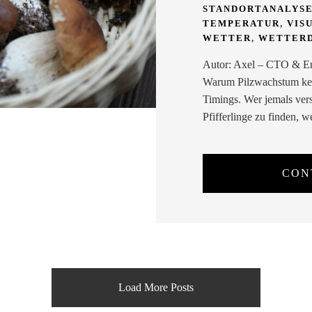
STANDORTANALYS
TEMPERATUR
,
VIS
WETTER
,
WETTER
Autor: Axel – CTO & En
Warum Pilzwachstum kein 
Timings. Wer jemals vers
Pfifferlinge zu finden, 
CON
Load More Posts