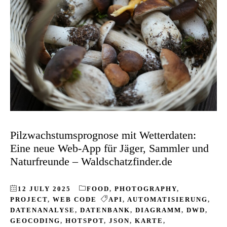
Pilzwachstumsprognose mit Wetterdaten:
Eine neue Web-App für Jäger, Sammler und
Naturfreunde – Waldschatzfinder.de
12 JULY 2025
FOOD
,
PHOTOGRAPHY
,
PROJECT
,
WEB CODE
API
,
AUTOMATISIERUNG
,
DATENANALYSE
,
DATENBANK
,
DIAGRAMM
,
DWD
,
GEOCODING
,
HOTSPOT
,
JSON
,
KARTE
,