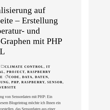
lisierung auf
eite – Erstellung
eratur- und
-Graphen mit PHP
L
CLIMATE CONTROL
,
IT
AL
,
PROJECT
,
RASPBERRY
DE
CODE
,
DATA
,
DATEN
,
RUNG
,
PHP
,
RASPBERRY
,
SENSOR
,
WEBSITE
ung von Sensordaten mit PHP: Ein
diesem Blogeintrag möchte ich Ihnen ein
orstellen, das Sensordaten aus einer