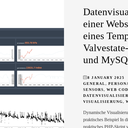
Datenvisua
einer Webs
eines Temp
Valvestate
und MySQ
8 JANUARY 2025
GENERAL
,
PERSON
SENSORS
,
WEB CO
DATENVISUALISIE
VISUALISIERUNG
,
Dynamische Visualisier
praktisches Beispiel In 
praktisches PHP-Skript v