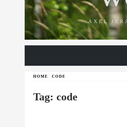
AXEL JER
HOME
CODE
Tag:
code